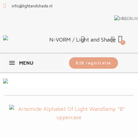
info@lightandshade.nl
NL
MENU
B2B registratie