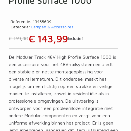
Profile Surface 1000
Referentie
13455609
Categorie
Lampen & Accessoires
€ 143,99
€ 169,40
Inclusief
De Modular Track 48V High Profile Surface 1000 is
een accessoire voor het 48V‑railsysteem en biedt
een stabiele en nette montageoplossing voor
diverse railarmaturen. Dit onderdeel maakt het
mogelijk om een lichtlijn op een strakke en veilige
manier te installeren, zowel in residentiële als in
professionele omgevingen. De uitvoering is
ontworpen voor een probleemloze integratie met
andere Modular‑componenten en zorgt voor een
uniforme afwerking binnen het project. Er is geen
lamp inbegrepen, aangezien dit item uitsluitend een