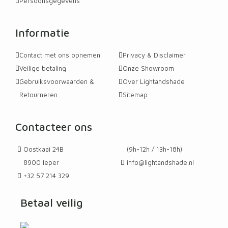
Persoonsgegevens
Informatie
Contact met ons opnemen
Privacy & Disclaimer
Veilige betaling
Onze Showroom
Gebruiksvoorwaarden &
Over Lightandshade
Retourneren
Sitemap
Contacteer ons
Oostkaai 24B
(9h-12h / 13h-18h)
8900 Ieper
info@lightandshade.nl
+32 57 214 329
Betaal veilig