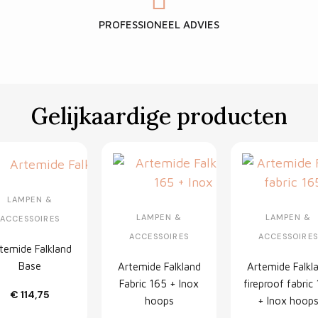
PROFESSIONEEL ADVIES
Gelijkaardige producten
LAMPEN &
LAMPEN &
LAMPEN &
ACCESSOIRES
ACCESSOIRES
ACCESSOIRE
temide Falkland
Base
Artemide Falkland
Artemide Falkl
Fabric 165 + Inox
fireproof fabric
€ 114,75
Customize
hoops
+ Inox hoop