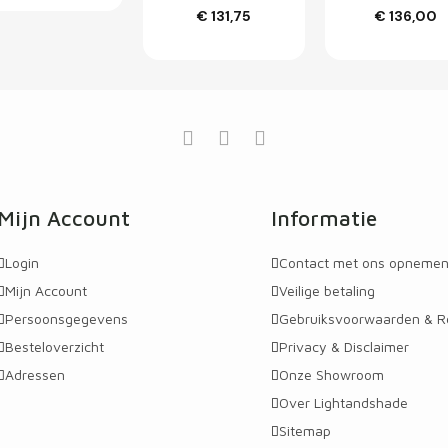
€ 131,75
€ 136,00
Customize
Customiz
Mijn Account
Informatie
Login
Contact met ons opneme
Mijn Account
Veilige betaling
Persoonsgegevens
Gebruiksvoorwaarden & R
Besteloverzicht
Privacy & Disclaimer
Adressen
Onze Showroom
Over Lightandshade
Sitemap