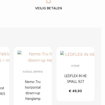
VEILIG BETALEN
HOME
HANGLAMPEN
LEDFLEX IN HE
S
SMALL 927
Nemo Tru
horizontal
and
In
€ 49,30
down+up
winkelwagen
 165
Hanglamp
s