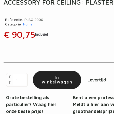
ACCESSORY FOR CEILING: PLASTER
Referentie
PLBO 2000
Categorie
Home
€ 90,75
Inclusief
In
Levertijd:
winkelwagen
Grote bestelling als
Bent u een profes
particulier? Vraag hier
Meldt u hier aan v
onze beste prijs!
groothandelsprijz