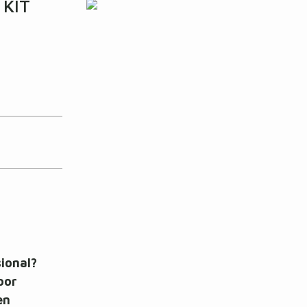
 KIT
sional?
oor
en