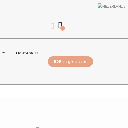
NL
G
LICHTADVIES
B2B registratie