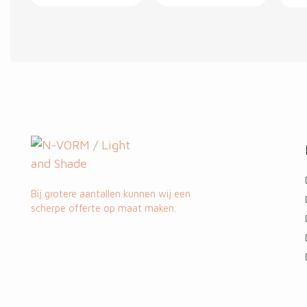
HOME
CNT-A - END CAP
SET B
In
€ 42,82
winkelwagen
Bij grotere aantallen kunnen wij een
scherpe offerte op maat maken.