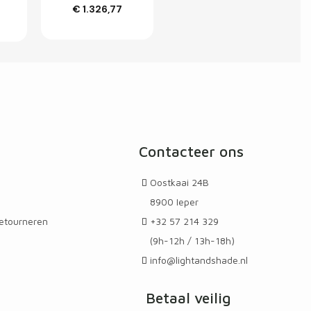
€ 1.326,77
Customize
e
Contacteer ons
n
Oostkaai 24B
8900 Ieper
etourneren
+32 57 214 329
(9h-12h / 13h-18h)
info@lightandshade.nl
Betaal veilig