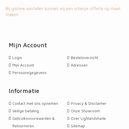
Bij grotere aantallen kunnen wij een scherpe offerte op maat
maken.
STOEL EN ZITMEUBILAIR
STOEL EN ZITMEUBILAIR
TUINMEUBILAIR
TUINMEUBILAIR
OUTLET
OUTLET
OUTLET
Mijn Account
SELETTI Industry Collection Aluminium stoel
SELETTI Industry Collection Aluminium stoel
SELETTI Toiletpaper Stoel - Zwart - Lipstick
SELETTI Toiletpaper Fauteuil - Lippenstift -
Seletti Toiletpaper Revolver Poef - Outlet
SELETTI Toiletpaper Stoel - Double Drill
Seletti Toiletpaper Shit Poef - Outlet
40x40 cm
52x55 cm
Outlet
Login
Besteloverzicht
€ 680,40
€ 680,40
€ 242,00
€ 468,00
€ 468,00
€ 787,50
€ 291,00
In winkelwagen
In winkelwagen
In winkelwagen
In winkelwagen
In winkelwagen
Customize
Customize
Mijn Account
Adressen
Persoonsgegevens
Informatie
Contact met ons opnemen
Privacy & Disclaimer
Veilige betaling
Onze Showroom
Gebruiksvoorwaarden &
Over Lightandshade
Retourneren
Sitemap