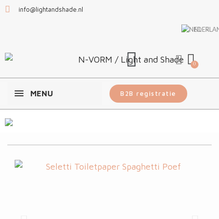
info@lightandshade.nl
NL
MENU
B2B registratie